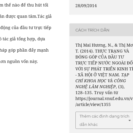
m thế nào để thu hút tối
28/09/2014
cần được quan tâm.Tác giả
động của đầu tư trực tiếp
CÁCH TRÍCH DẪN
ó tác giả tổng hợp, dựa
Thị Mai Hương, N., & Thị Mơ
 pháp góp phần đẩy mạnh
T. (2014). THỰC TRẠNG VÀ
ĐÓNG GÓP CỦA ĐẦU TƯ
hơn nguồn vốn này.
TRỰC TIẾP NƯỚC NGOÀI ĐỐ
VỚI SỰ PHÁT TRIỂN KINH T
- XÃ HỘI Ở VIỆT NAM.
TẠP
CHÍ KHOA HỌC VÀ CÔNG
NGHỆ LÂM NGHIỆP
, (3),
128–135. Truy vấn từ
https://journal.vnuf.edu.vn/v
/article/view/1355
Thêm các định dạng trích
dẫn khác