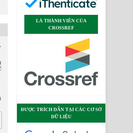
LÀ THÀNH VIÊN CỦA
CROSSREF
,
I
Ế
i
ĐƯỢC TRÍCH DẪN TẠI CÁC CƠ SỞ
DỮ LIỆU