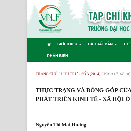
GIỚI THIỆU
ĐÃ XUẤT BẢN
THỂ
PHẢN BIỆN
/
/
/
Kinh tế, Xã hộ
TRANG CHỦ
LƯU TRỮ
SỐ 3 (2014)
THỰC TRẠNG VÀ ĐÓNG GÓP CỦA 
PHÁT TRIỂN KINH TẾ - XÃ HỘI 
Nguyễn Thị Mai Hương