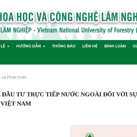
 LỆ
HƯỚNG DẪN
THÔNG BÁO
LIÊN HỆ
BÌNH LUẬN
GỬ
i và Phát triển
ĐẦU TƯ TRỰC TIẾP NƯỚC NGOÀI ĐỐI VỚI S
Ở VIỆT NAM