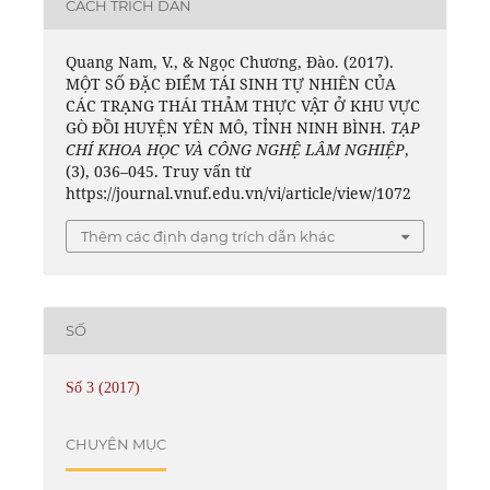
CÁCH TRÍCH DẪN
Quang Nam, V., & Ngọc Chương, Đào. (2017).
MỘT SỐ ĐẶC ĐIỂM TÁI SINH TỰ NHIÊN CỦA
CÁC TRẠNG THÁI THẢM THỰC VẬT Ở KHU VỰC
GÒ ĐỒI HUYỆN YÊN MÔ, TỈNH NINH BÌNH.
TẠP
CHÍ KHOA HỌC VÀ CÔNG NGHỆ LÂM NGHIỆP
,
(3), 036–045. Truy vấn từ
https://journal.vnuf.edu.vn/vi/article/view/1072
Thêm các định dạng trích dẫn khác
SỐ
Số 3 (2017)
CHUYÊN MỤC