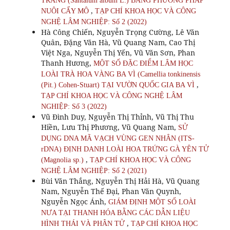
TRẮNG (Santalum album L.) BẰNG PHƯƠNG PHÁP
,
NUÔI CẤY MÔ
TẠP CHÍ KHOA HỌC VÀ CÔNG
NGHỆ LÂM NGHIỆP: Số 2 (2022)
Hà Công Chiến, Nguyễn Trọng Cường, Lê Văn
Quân, Đặng Văn Hà, Vũ Quang Nam, Cao Thị
Việt Nga, Nguyễn Thị Yến, Vũ Văn Sơn, Phan
Thanh Hương,
MỘT SỐ ĐẶC ĐIỂM LÂM HỌC
LOÀI TRÀ HOA VÀNG BA VÌ (Camellia tonkinensis
,
(Pit.) Cohen-Stuart) TẠI VƯỜN QUỐC GIA BA VÌ
TẠP CHÍ KHOA HỌC VÀ CÔNG NGHỆ LÂM
NGHIỆP: Số 3 (2022)
Vũ Đình Duy, Nguyễn Thị Thỉnh, Vũ Thị Thu
Hiền, Lưu Thị Phương, Vũ Quang Nam,
SỬ
DỤNG DNA MÃ VẠCH VÙNG GEN NHÂN (ITS-
rDNA) ĐỊNH DANH LOÀI HOA TRỨNG GÀ YÊN TỬ
,
(Magnolia sp.)
TẠP CHÍ KHOA HỌC VÀ CÔNG
NGHỆ LÂM NGHIỆP: Số 2 (2021)
Bùi Văn Thắng, Nguyễn Thị Hải Hà, Vũ Quang
Nam, Nguyễn Thế Đại, Phan Văn Quynh,
Nguyễn Ngọc Ánh,
GIÁM ĐỊNH MỘT SỐ LOÀI
NƯA TẠI THANH HÓA BẰNG CÁC DẪN LIỆU
,
HÌNH THÁI VÀ PHÂN TỬ
TẠP CHÍ KHOA HỌC