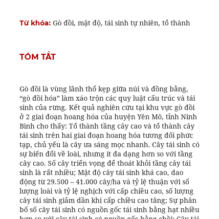
Gò đồi, mật độ, tái sinh tự nhiên, tổ thành
Từ khóa:
TÓM TẮT
Gò đồi là vùng lãnh thổ kẹp giữa núi và đồng bằng,
“gò đồi hóa” làm xáo trộn các quy luật cấu trúc và tái
sinh của rừng. Kết quả nghiên cứu tại khu vực gò đồi
ở 2 giai đoạn hoang hóa của huyện Yên Mô, tỉnh Ninh
Bình cho thấy: Tổ thành tầng cây cao và tổ thành cây
tái sinh trên hai giai đoạn hoang hóa tương đối phức
tạp, chủ yếu là cây ưa sáng mọc nhanh. Cây tái sinh có
sự biến đổi về loài, nhưng ít đa dạng hơn so với tầng
cây cao. Số cây triển vọng để thoát khỏi tầng cây tái
sinh là rất nhiều; Mật độ cây tái sinh khá cao, dao
động từ 29.500 – 41.000 cây/ha và tỷ lệ thuận với số
lượng loài và tỷ lệ nghịch với cấp chiều cao, số lượng
cây tái sinh giảm dần khi cấp chiều cao tăng; Sự phân
bố số cây tái sinh có nguồn gốc tái sinh bằng hạt nhiều
hơn so với cây tái sinh có nguồn gốc bằng chồi; Cây tái