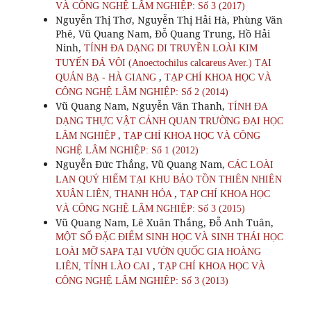
VÀ CÔNG NGHỆ LÂM NGHIỆP: Số 3 (2017)
Nguyễn Thị Thơ, Nguyễn Thị Hải Hà, Phùng Văn
Phê, Vũ Quang Nam, Đỗ Quang Trung, Hồ Hải
Ninh,
TÍNH ĐA DẠNG DI TRUYỀN LOÀI KIM
TUYẾN ĐÁ VÔI (Anoectochilus calcareus Aver.) TẠI
,
QUẢN BẠ - HÀ GIANG
TẠP CHÍ KHOA HỌC VÀ
CÔNG NGHỆ LÂM NGHIỆP: Số 2 (2014)
Vũ Quang Nam, Nguyễn Văn Thanh,
TÍNH ĐA
DẠNG THỰC VẬT CẢNH QUAN TRƯỜNG ĐẠI HỌC
,
LÂM NGHIỆP
TẠP CHÍ KHOA HỌC VÀ CÔNG
NGHỆ LÂM NGHIỆP: Số 1 (2012)
Nguyễn Đức Thắng, Vũ Quang Nam,
CÁC LOÀI
LAN QUÝ HIẾM TẠI KHU BẢO TỒN THIÊN NHIÊN
,
XUÂN LIÊN, THANH HÓA
TẠP CHÍ KHOA HỌC
VÀ CÔNG NGHỆ LÂM NGHIỆP: Số 3 (2015)
Vũ Quang Nam, Lê Xuân Thắng, Đỗ Anh Tuân,
MỘT SỐ ĐẶC ĐIỂM SINH HỌC VÀ SINH THÁI HỌC
LOÀI MỠ SAPA TẠI VƯỜN QUỐC GIA HOÀNG
,
LIÊN, TỈNH LÀO CAI
TẠP CHÍ KHOA HỌC VÀ
CÔNG NGHỆ LÂM NGHIỆP: Số 3 (2013)