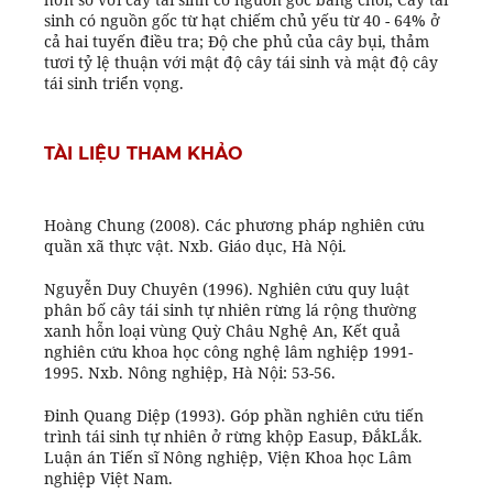
sinh có nguồn gốc từ hạt chiếm chủ yếu từ 40 - 64% ở
cả hai tuyến điều tra; Độ che phủ của cây bụi, thảm
tươi tỷ lệ thuận với mật độ cây tái sinh và mật độ cây
tái sinh triển vọng.
TÀI LIỆU THAM KHẢO
Hoàng Chung (2008). Các phương pháp nghiên cứu
quần xã thực vật. Nxb. Giáo dục, Hà Nội.
Nguyễn Duy Chuyên (1996). Nghiên cứu quy luật
phân bố cây tái sinh tự nhiên rừng lá rộng thường
xanh hỗn loại vùng Quỳ Châu Nghệ An, Kết quả
nghiên cứu khoa học công nghệ lâm nghiệp 1991-
1995. Nxb. Nông nghiệp, Hà Nội: 53-56.
Đinh Quang Diệp (1993). Góp phần nghiên cứu tiến
trình tái sinh tự nhiên ở rừng khộp Easup, ĐắkLắk.
Luận án Tiến sĩ Nông nghiệp, Viện Khoa học Lâm
nghiệp Việt Nam.