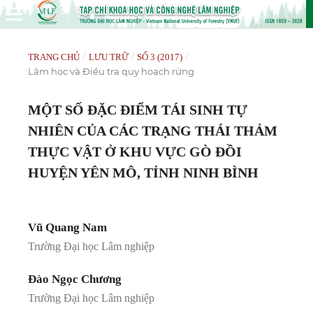
/
/
/
TRANG CHỦ
LƯU TRỮ
SỐ 3 (2017)
Lâm học và Điều tra quy hoạch rừng
MỘT SỐ ĐẶC ĐIỂM TÁI SINH TỰ
NHIÊN CỦA CÁC TRẠNG THÁI THẢM
THỰC VẬT Ở KHU VỰC GÒ ĐỒI
HUYỆN YÊN MÔ, TỈNH NINH BÌNH
Vũ Quang Nam
Trường Đại học Lâm nghiệp
Đào Ngọc Chương
Trường Đại học Lâm nghiệp