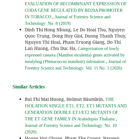
EVALUATION OF RECOMBINANT EXPRESSION OF
CODA GENE REGULATED BY RD29A PROMOTER
,
IN TOBACCO
Journal of Forestry Science and
Technology: No. 8 (2019)
Dinh Thi Hong Nhung, Le Do Hoai Thu, Nguyen
Quoc Trung, Dong Huy Gioi, Duong Thanh Thuy,
Nguyen Thi Hoai, Pham Truong Giang, Do Thi
Lan Huong, Chu Duc Ha,
Categorisation of lowly
expressed cassava (Manihot esculenta) genes activated by
,
mealybug (Phenacoccus manihoti) infestation
Journal of
Forestry Science and Technology: Vol. 11 No. 1 (2026)
Similar Articles
Bui Thi Mai Huong, Helmut Bäumlein,
THE
ISOLATION SINGLE ET1, ET2, ET3 MUTANTS AND
GENERATION DOUBLE ET1/ET2 MUTANTS OF
,
THE ET GENE FAMILY IN Arabidopsis Thaliana
Journal of Forestry Science and Technology: No. 10
(2020)
Hoang Van Chung, Pham The Cuong, Nguyen