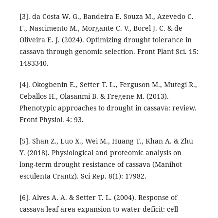
[3]. da Costa W. G., Bandeira E. Souza M., Azevedo C.
F., Nascimento M., Morgante C. V., Borel J. C. & de
Oliveira E. J. (2024). Optimizing drought tolerance in
cassava through genomic selection. Front Plant Sci. 15:
1483340.
[4]. Okogbenin E., Setter T. L., Ferguson M., Mutegi R.,
Ceballos H., Olasanmi B. & Fregene M. (2013).
Phenotypic approaches to drought in cassava: review.
Front Physiol. 4: 93.
[5]. Shan Z., Luo X., Wei M., Huang T., Khan A. & Zhu
Y. (2018). Physiological and proteomic analysis on
long-term drought resistance of cassava (Manihot
esculenta Crantz). Sci Rep. 8(1): 17982.
[6]. Alves A. A. & Setter T. L. (2004). Response of
cassava leaf area expansion to water deficit: cell