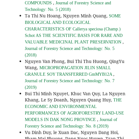
,
COMPOUNDS
Journal of Forestry Science and
Technology: No. 5 (2018)
Ta Thi Nu Hoang, Nguyen Minh Quang,
SOME
BIOLOGICAL AND ECOLOGICAL
CHARACTERISTICS OF Callerya speciosa (Champ.)
Schot AS THE SCIENTIFIC BASIS FOR RARE AND
,
VALUABLE MEDICINAL PLANT PRESERVATION
Journal of Forestry Science and Technology: No. 5
(2018)
Nguyen Van Phong, Bui Thi Thu Huong, QingYu
Wang,
MICROPROPAGATION JILIN SMALL
,
GRANULE SOY TRANSFERRED GmMYB12A
Journal of Forestry Science and Technology: No. 7
(2019)
Bui Thi Minh Nguyet, Khuc Van Quy, La Nguyen
Khang, Le Sy Doanh, Nguyen Quang Huy,
THE
ECONOMIC AND ENVIRONMENTAL
PERFORMANCES OF AGROFORESTRY LAND-USE
,
MODELS IN DAK NONG PROVINCE
Journal of
Forestry Science and Technology: No. 8 (2019)
Vu Dinh Duy, le Xuan Dac, Nguyen Dang Hoi,
Pham Mai Phuong, Dang Ngoc Huyen, Tran Thi