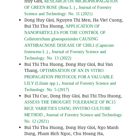
Huy Gioi,
RESEARCH ON MICROPROPAGATION
,
OF GREEN ROSE (Rosa L.)
Journal of Forestry
Science and Technology: No. 11 (2021)
Dong Huy Gioi, Nguyen Thi Men, Ha Viet Cuong,
Bui Thi Thu Huong,
APPLICATION OF
NANOPARTICLES FOR THE CONTROL OF
Colletotrichum gloeosporioides CAUSING
ANTHRACNOSE DISEASE OF CHILI (Capsicum
,
frutescens L.)
Journal of Forestry Science and
Technology: No. 13 (2022)
Bui Thi Thu Huong, Dong Huy Gioi, Bui Van
Thang,
OPTIMISATION OF AN IN VITRO
PROPAGATION PROTOCOL FOR A VALUABLE
,
LILY (Lilium spp.)
Journal of Forestry Science and
Technology: No. 5 (2017)
Bui Thi Cuc, Dong Huy Gioi, Bui Thi Thu Huong,
ASSESS THE DROUGHT TOLERANCE OF BC15
RICE VARIETIES USING INVITRO CULTURE
,
METHOD
Journal of Forestry Science and Technology:
No. 12 (2021)
Bui Thi Thu Huong, Dong Huy Gioi, Ngo Manh
Dung, Pham Bich Ngoc, Chu Hoang Ha,