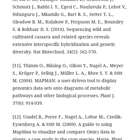
Schmutz J., Rabbi I. Y., Egesi C., Nauluvula P., Lebot V.,
Ndunguru J., Mkamilo G., Bart R. S., Setter T. L.,
Gleadow R. M., Kulakow P., Ferguson M. E., Rounsley
S. & Rokhsar D. S. (2016). Sequencing wild and
cultivated cassava and related species reveals
extensive interspecific hybridization and genetic
diversity. Nat Biotechnol. 34(5): 562-570.
[11]. Thimm O., Bläsing O., Gibon Y., Nagel A., Meyer
S., Krüger P., Selbig J., Müller L. A., Rhee S. Y. & Stitt
M. (2004). MAPMAN: a user-driven tool to display
genomics data sets onto diagrams of metabolic
pathways and other biological processes. Plant J.
37(6): 914-939.
[12]. Usadel B., Poree F., Nagel A., Lohse M., Czedik-
Eysenberg A. & Stitt M. (2009). A guide to using
MapMan to visualize and compare Omics data in
plants: a case study in the crop species, Maize. Plant