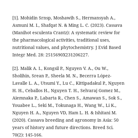
[1]. Mohidin Srnsp, Moshawih S., Hermansyah A.,
Asmuni M. I., Shafqat N. & Ming L. C. (2023). Cassava
(Manihot esculenta Crantz): A systematic review for
the pharmacological activities, traditional uses,
nutritional values, and phytochemistry. J Evid Based
Integr Med. 28: 2515690X231206227.
[2]. Malik A. I., Kongsil P., Nguyen V. A., Ou W.,
Sholihin, Srean P., Sheela M. N., Becerra López-
Lavalle L. A., Utsumi Y., Lu C., Kittipadakul P., Nguyen
H. H., Ceballos H., Nguyen T. H., Selvaraj Gomez M.,
Aiemnaka P., Labarta R., Chen S., Amawan S., Sok S.,
Youabee L., Seki M., Tokunaga H., Wang W., Li K.,
Nguyen H. A., Nguyen VD, Ham L. H. & Ishitani M.
(2020). Cassava breeding and agronomy in Asia: 50
years of history and future directions. Breed Sci.
70(2): 145-166.