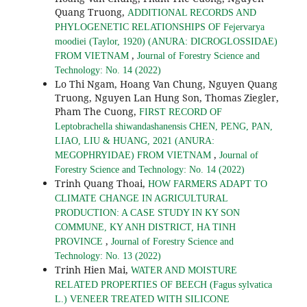
Quang Truong,
ADDITIONAL RECORDS AND
PHYLOGENETIC RELATIONSHIPS OF Fejervarya
moodiei (Taylor, 1920) (ANURA: DICROGLOSSIDAE)
,
FROM VIETNAM
Journal of Forestry Science and
Technology: No. 14 (2022)
Lo Thi Ngam, Hoang Van Chung, Nguyen Quang
Truong, Nguyen Lan Hung Son, Thomas Ziegler,
Pham The Cuong,
FIRST RECORD OF
Leptobrachella shiwandashanensis CHEN, PENG, PAN,
LIAO, LIU & HUANG, 2021 (ANURA:
,
MEGOPHRYIDAE) FROM VIETNAM
Journal of
Forestry Science and Technology: No. 14 (2022)
Trinh Quang Thoai,
HOW FARMERS ADAPT TO
CLIMATE CHANGE IN AGRICULTURAL
PRODUCTION: A CASE STUDY IN KY SON
COMMUNE, KY ANH DISTRICT, HA TINH
,
PROVINCE
Journal of Forestry Science and
Technology: No. 13 (2022)
Trinh Hien Mai,
WATER AND MOISTURE
RELATED PROPERTIES OF BEECH (Fagus sylvatica
L.) VENEER TREATED WITH SILICONE