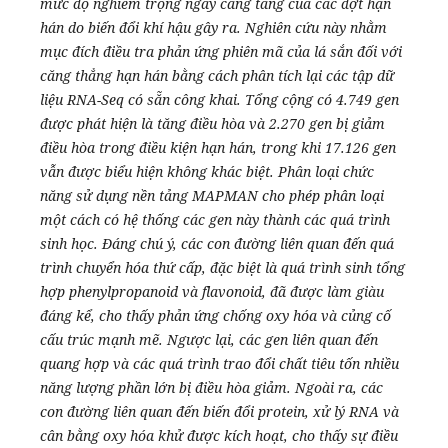
mức độ nghiêm trọng ngày càng tăng của các đợt hạn
hán do biến đổi khí hậu gây ra. Nghiên cứu này nhằm
mục đích điều tra phản ứng phiên mã của lá sắn đối với
căng thẳng hạn hán bằng cách phân tích lại các tập dữ
liệu RNA-Seq có sẵn công khai. Tổng cộng có 4.749 gen
được phát hiện là tăng điều hòa và 2.270 gen bị giảm
điều hòa trong điều kiện hạn hán, trong khi 17.126 gen
vẫn được biểu hiện không khác biệt. Phân loại chức
năng sử dụng nền tảng MAPMAN cho phép phân loại
một cách có hệ thống các gen này thành các quá trình
sinh học. Đáng chú ý, các con đường liên quan đến quá
trình chuyển hóa thứ cấp, đặc biệt là quá trình sinh tổng
hợp phenylpropanoid và flavonoid, đã được làm giàu
đáng kể, cho thấy phản ứng chống oxy hóa và củng cố
cấu trúc mạnh mẽ. Ngược lại, các gen liên quan đến
quang hợp và các quá trình trao đổi chất tiêu tốn nhiều
năng lượng phần lớn bị điều hòa giảm. Ngoài ra, các
con đường liên quan đến biến đổi protein, xử lý RNA và
cân bằng oxy hóa khử được kích hoạt, cho thấy sự điều