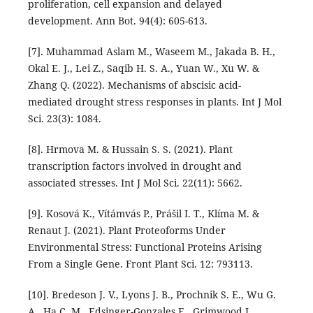
proliferation, cell expansion and delayed
development. Ann Bot. 94(4): 605-613.
[7]. Muhammad Aslam M., Waseem M., Jakada B. H.,
Okal E. J., Lei Z., Saqib H. S. A., Yuan W., Xu W. &
Zhang Q. (2022). Mechanisms of abscisic acid-
mediated drought stress responses in plants. Int J Mol
Sci. 23(3): 1084.
[8]. Hrmova M. & Hussain S. S. (2021). Plant
transcription factors involved in drought and
associated stresses. Int J Mol Sci. 22(11): 5662.
[9]. Kosová K., Vítámvás P., Prášil I. T., Klíma M. &
Renaut J. (2021). Plant Proteoforms Under
Environmental Stress: Functional Proteins Arising
From a Single Gene. Front Plant Sci. 12: 793113.
[10]. Bredeson J. V., Lyons J. B., Prochnik S. E., Wu G.
A., Ha C. M., Edsinger-Gonzales E., Grimwood J.,