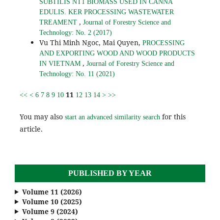
SUBTILIS NT1 BIOMASS USED IN CANNA
EDULIS. KER PROCESSING WASTEWATER
,
TREAMENT
Journal of Forestry Science and
Technology: No. 2 (2017)
Vu Thi Minh Ngoc, Mai Quyen,
PROCESSING
AND EXPORTING WOOD AND WOOD PRODUCTS
,
IN VIETNAM
Journal of Forestry Science and
Technology: No. 11 (2021)
11
<<
<
6
7
8
9
10
12
13
14
>
>>
You may also
for this
start an advanced similarity search
article.
PUBLISHED BY YEAR
Volume 11 (2026)
Volume 10 (2025)
Volume 9 (2024)