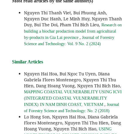
Most read articles by the same author(s)
Nguyen Thi Thanh Viet, Bui Phuong Anh,
Nguyen Duc Hanh, Le Minh Huy, Nguyen Thanh
Duy, Bui The Doi, Pham Thi Bich Lieu,
Research on
building a biochar production model from agricultural
,
by-products in Gia Lai province
Journal of Forestry
Science and Technology: Vol. 9 No. 2 (2024)
Similar Articles
Nguyen Hai Hoa, Bui Ngoc Tu Uyen, Diana
Gabriela Flores Montenegro, Nguyen Thi Thu
Hien, Dang Hoang Vuong, Nguyen Thi Bich Hao,
MAPPING COASTAL VULNERABILITY USING ICVI
(INTEGRATED COASTAL VULNERABILITY
,
INDEX) IN NAM DINH COAST, VIETNAM
Journal
of Forestry Science and Technology: No. 2 (2018)
Lo Hong Son, Nguyen Hai Hoa, Diana Gabriela
Flores Montenegro, Nguyen Thi Thu Hien, Dang
Hoang Vuong, Nguyen Thi Bich Hao,
USING