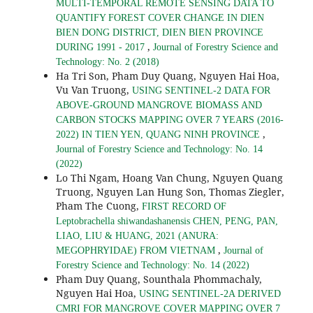
MULTI-TEMPORAL REMOTE SENSING DATA TO
QUANTIFY FOREST COVER CHANGE IN DIEN
BIEN DONG DISTRICT, DIEN BIEN PROVINCE
,
DURING 1991 - 2017
Journal of Forestry Science and
Technology: No. 2 (2018)
Ha Tri Son, Pham Duy Quang, Nguyen Hai Hoa,
Vu Van Truong,
USING SENTINEL-2 DATA FOR
ABOVE-GROUND MANGROVE BIOMASS AND
CARBON STOCKS MAPPING OVER 7 YEARS (2016-
,
2022) IN TIEN YEN, QUANG NINH PROVINCE
Journal of Forestry Science and Technology: No. 14
(2022)
Lo Thi Ngam, Hoang Van Chung, Nguyen Quang
Truong, Nguyen Lan Hung Son, Thomas Ziegler,
Pham The Cuong,
FIRST RECORD OF
Leptobrachella shiwandashanensis CHEN, PENG, PAN,
LIAO, LIU & HUANG, 2021 (ANURA:
,
MEGOPHRYIDAE) FROM VIETNAM
Journal of
Forestry Science and Technology: No. 14 (2022)
Pham Duy Quang, Sounthala Phommachaly,
Nguyen Hai Hoa,
USING SENTINEL-2A DERIVED
CMRI FOR MANGROVE COVER MAPPING OVER 7