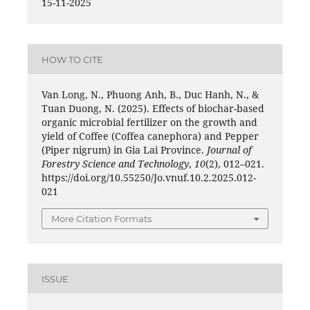
15-11-2025
HOW TO CITE
Van Long, N., Phuong Anh, B., Duc Hanh, N., &
Tuan Duong, N. (2025). Effects of biochar-based
organic microbial fertilizer on the growth and
yield of Coffee (Coffea canephora) and Pepper
(Piper nigrum) in Gia Lai Province.
Journal of
Forestry Science and Technology
,
10
(2), 012–021.
https://doi.org/10.55250/Jo.vnuf.10.2.2025.012-
021
More Citation Formats
ISSUE