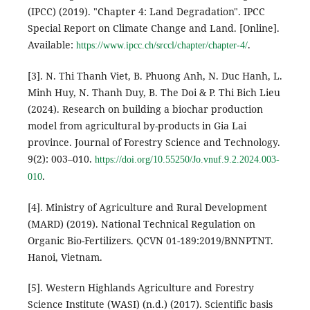
(IPCC) (2019). "Chapter 4: Land Degradation". IPCC
Special Report on Climate Change and Land. [Online].
Available:
.
https://www.ipcc.ch/srccl/chapter/chapter-4/
[3]. N. Thi Thanh Viet, B. Phuong Anh, N. Duc Hanh, L.
Minh Huy, N. Thanh Duy, B. The Doi & P. Thi Bich Lieu
(2024). Research on building a biochar production
model from agricultural by-products in Gia Lai
province. Journal of Forestry Science and Technology.
9(2): 003–010.
https://doi.org/10.55250/Jo.vnuf.9.2.2024.003-
.
010
[4]. Ministry of Agriculture and Rural Development
(MARD) (2019). National Technical Regulation on
Organic Bio-Fertilizers. QCVN 01-189:2019/BNNPTNT.
Hanoi, Vietnam.
[5]. Western Highlands Agriculture and Forestry
Science Institute (WASI) (n.d.) (2017). Scientific basis