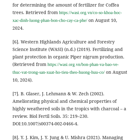
for determining the amount of fertilizer for Coffea
trees. Retrieved from
https://wasi.org.vn/co-so-khoa-hoc-
on August 10,
xac-dinh-luong-phan-bon-cho-cay-ca-phe/
2024.
[6]. Western Highlands Agriculture and Forestry
Science Institute (WASI) (n.d.) (2019). Fertilizing and
plant protection in organic Piper nigrum production.
(Retrieved from
https://wasi.org.vn/bon-phan-va-bao-ve-
on August
thuc-vat-trong-san-xuat-ho-tieu-theo-huong-huu-co/
10, 2024).
[7]. B. Glaser, J. Lehmann & W. Zech (2002).
Ameliorating physical and chemical properties of
highly weathered soils in the tropics with charcoal – a
review. Biol Fertil Soils. 35: 219–230.
DOI:10.1007/s00374-002-0466-4.
[8]. Y. J. Kim, J. Y. Jung & U. Mishra (2021). Managing