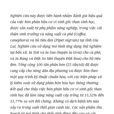
Nghiên cứu này được tiến hành nhằm đánh giá hiệu quả
của việc bón phân hữu cơ vi sinh gốc than sinh học,
được sản xuất từ ​​phụ phẩm nông nghiệp, trong việc cải
thiện sinh trưởng và năng suất cà phê (Coffea
canephora) và hồ tiêu đen (Piper nigrum) tại tỉnh Gia
Lai. Nghiên cứu sử dụng mô hình ứng dụng thử nghiệm
tại bốn xã: Ia Yok và Ia Sao (huyện Ia Grai) cho cà phê,
và Ia Bang và Đăk So Mei (huyện Đăk Đoa) cho hồ tiêu
đen. Tổng cộng 100 tấn phân bón (25 tấn/xã) đã được
cung cấp cho nông dân địa phương và được bón theo
một quy trình kỹ thuật chuẩn hóa, với các biện pháp xử
lý kiểm soát sử dụng phân bón hóa học thông thường.
Kết quả cho thấy việc bón phân hữu cơ vi sinh gốc than
sinh học đã làm tăng năng suất cây trồng từ 15,52% đến
15,77% so với đối chứng. Không có dịch bệnh lớn nào
xảy ra trong suốt thời gian canh tác. Các sản phẩm thu
hoạch từ mô hình cho thấy tính đồng đều cao và cải