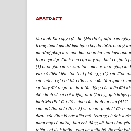
ABSTRACT
Mô hình Entropy cực đại (MaxEnt), dựa trên nguyê
trong điều kiện dữ liệu hạn chế, đã được chứng m
phương pháp mô hình hóa phân bố loài hiệu quả n
thái hiện đại. Cách tiếp cận này đặc biệt có giá tr
(1) đánh giá rủi ro xâm lấn của các loài ngoại la
vực có điều kiện sinh thái phù hợp, (2) xác định 
các loài có giá trị bảo tồn cao hoặc tầm quan trọn
sự thay đổi phạm vi dưới tác động của biến đổi k
điển hình về cá trê miệng mút (Pterygoplichthys 
hình MaxEnt đạt độ chính xác dự đoán cao (AUC =
của quý ấm nhất (bio18) và phạm vi nhiệt độ trun
được xác định là các biến môi trường có ảnh hưở
pháp này có những hạn chế đáng kể, bao gồm yêu 
thiểu, sai lệch không gian do phân bố lấy mẫu kh