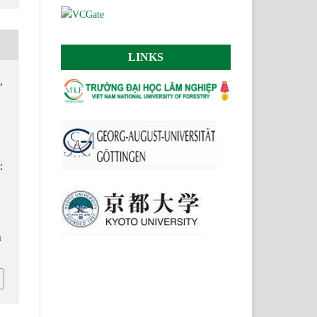
LINKS
,
:
n