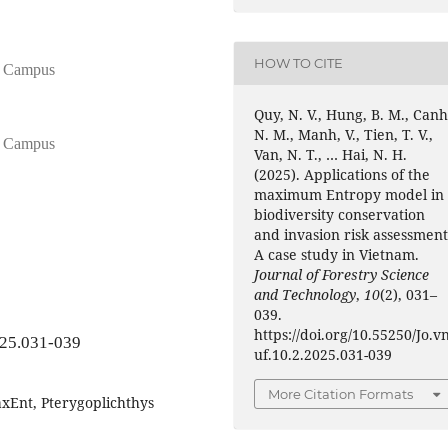
HOW TO CITE
ai Campus
Quy, N. V., Hung, B. M., Canh
N. M., Manh, V., Tien, T. V.,
ai Campus
Van, N. T., … Hai, N. H.
(2025). Applications of the
maximum Entropy model in
biodiversity conservation
and invasion risk assessment
A case study in Vietnam.
Journal of Forestry Science
and Technology
,
10
(2), 031–
039.
https://doi.org/10.55250/Jo.v
025.031-039
uf.10.2.2025.031-039
More Citation Formats
axEnt, Pterygoplichthys