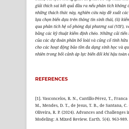
giải thích sai kết quả đầu ra nếu phân tích không 
những thách thức này, nghiên cứu này đề xuất các 
lựa chọn biến dựa trên thông tin sinh thái, (ii) ki
qua phân tích hệ số phóng đại phương sai (VIF), và
bằng các kỹ thuật kiểm định chéo. Những cải tiến 
của các dự đoán phân bố loài và củng cố tính hữu
cho các hoạt động bảo tồn đa dạng sinh học và quả
nhiên trong bối cảnh áp lực biến đổi khí hậu toàn
REFERENCES
[1]. Vasconcelos, R. N., Cantillo-Pérez, T., Franca
M., Mendes, D. T., de Jesus, T. B., de Santana, C
Oliveira, R. P. (2024). Advances and Challenges 
Modeling: A Mixed Review. Earth. 5(4). 963-989.