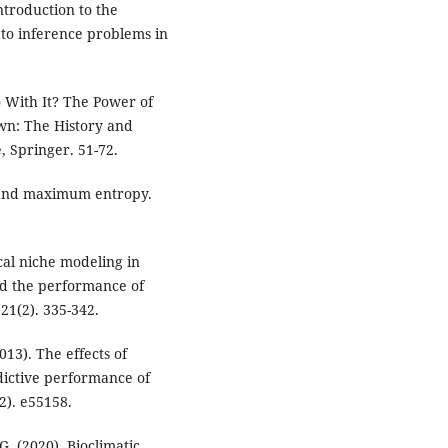
ntroduction to the
to inference problems in
o With It? The Power of
own: The History and
e, Springer. 51-72.
ns and maximum entropy.
ical niche modeling in
d the performance of
 21(2). 335-342.
013). The effects of
dictive performance of
2). e55158.
 G. (2020). Bioclimatic