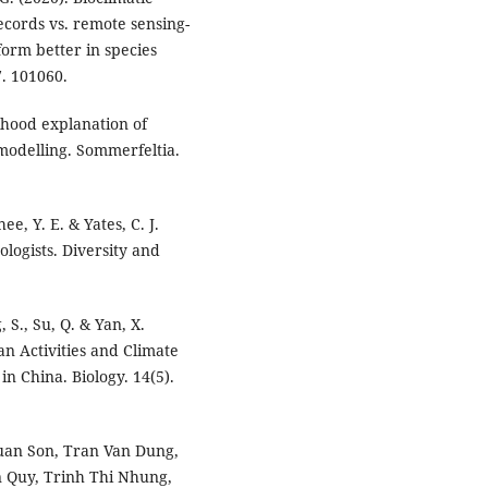
ecords vs. remote sensing-
form better in species
7. 101060.
lihood explanation of
modelling. Sommerfeltia.
Chee, Y. E. & Yates, C. J.
ologists. Diversity and
, S., Su, Q. & Yan, X.
n Activities and Climate
in China. Biology. 14(5).
uan Son, Tran Van Dung,
 Quy, Trinh Thi Nhung,