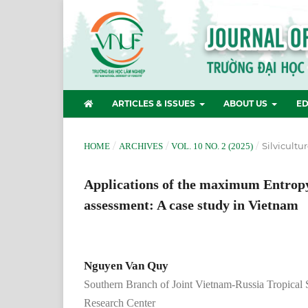
ARTICLES & ISSUES
ABOUT US
ED
/
/
/
Silvicultu
HOME
ARCHIVES
VOL. 10 NO. 2 (2025)
Applications of the maximum Entropy 
assessment: A case study in Vietnam
Nguyen Van Quy
Southern Branch of Joint Vietnam-Russia Tropical
Research Center