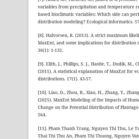
variables from precipitation and temperature r
based bioclimatic variables: Which side can per
distribution modeling? Ecological informatics. 5
[8]. Halvorsen, R. (2013). A strict maximum like
MaxEnt, and some implications for distribution 
36(1): 1-132.
[9]. Elith, J., Phillips, S. J., Hastie, T., Dudík, M., 
(2011). A statistical explanation of MaxEnt for ec
distributions. 17(1). 43-57.
[10]. Liao, D., Zhou, B., Xiao, H., Zhang, Y., Zhang
(2025). MaxEnt Modeling of the Impacts of Huma
Change on the Potential Distribution of Plantago 
564.
[11]. Pham Thanh Trang, Nguyen Thi Thu, Le T
Thai Thi Thu An, Pham Thi Thuong, Nguyen Van