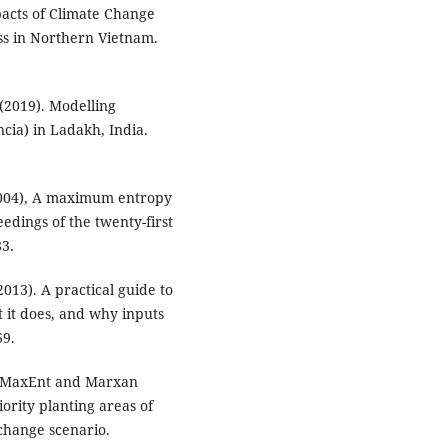
pacts of Climate Change
ss in Northern Vietnam.
 (2019). Modelling
cia) in Ladakh, India.
. (2004), A maximum entropy
edings of the twenty-first
83.
(2013). A practical guide to
t it does, and why inputs
69.
4). MaxEnt and Marxan
ority planting areas of
change scenario.