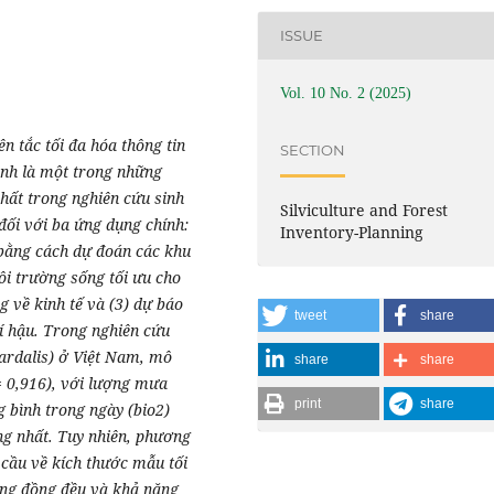
ISSUE
Vol. 10 No. 2 (2025)
n tắc tối đa hóa thông tin
SECTION
inh là một trong những
hất trong nghiên cứu sinh
Silviculture and Forest
ị đối với ba ứng dụng chính:
Inventory-Planning
i bằng cách dự đoán các khu
môi trường sống tối ưu cho
g về kinh tế và (3) dự báo
tweet
share
hí hậu. Trong nghiên cứu
pardalis) ở Việt Nam, mô
share
share
 0,916), với lượng mưa
print
share
g bình trong ngày (bio2)
ng nhất. Tuy nhiên, phương
cầu về kích thước mẫu tối
ông đồng đều và khả năng