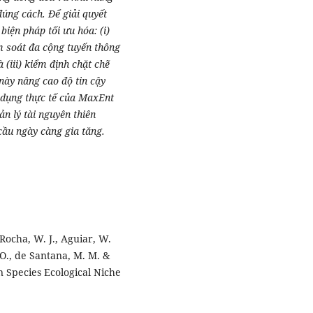
đúng cách. Để giải quyết
biện pháp tối ưu hóa: (i)
ểm soát đa cộng tuyến thông
 (iii) kiểm định chặt chẽ
này nâng cao độ tin cậy
 dụng thực tế của MaxEnt
n lý tài nguyên thiên
 cầu ngày càng gia tăng.
 Rocha, W. J., Aguiar, W.
. O., de Santana, M. M. &
in Species Ecological Niche