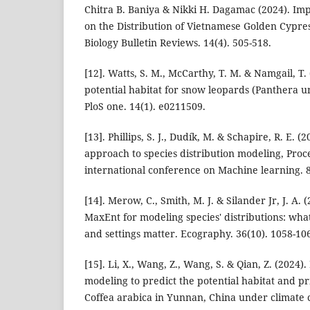
Chitra B. Baniya & Nikki H. Dagamac (2024). Im
on the Distribution of Vietnamese Golden Cypre
Biology Bulletin Reviews. 14(4). 505-518.
[12]. Watts, S. M., McCarthy, T. M. & Namgail, T.
potential habitat for snow leopards (Panthera un
PloS one. 14(1). e0211509.
[13]. Phillips, S. J., Dudík, M. & Schapire, R. E
approach to species distribution modeling, Proce
international conference on Machine learning. 
[14]. Merow, C., Smith, M. J. & Silander Jr, J. A. 
MaxEnt for modeling species' distributions: wha
and settings matter. Ecography. 36(10). 1058-10
[15]. Li, X., Wang, Z., Wang, S. & Qian, Z. (202
modeling to predict the potential habitat and pri
Coffea arabica in Yunnan, China under climate 