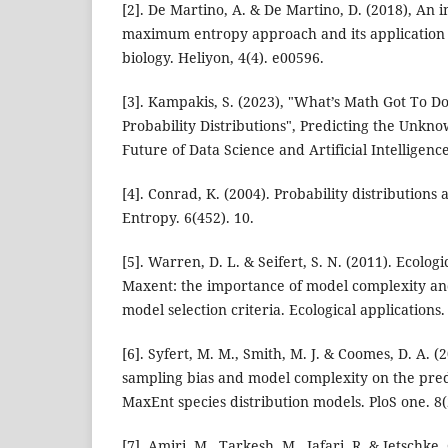
[2]. De Martino, A. & De Martino, D. (2018), An i
maximum entropy approach and its application 
biology. Heliyon, 4(4). e00596.
[3]. Kampakis, S. (2023), "What’s Math Got To D
Probability Distributions", Predicting the Unkn
Future of Data Science and Artificial Intelligenc
[4]. Conrad, K. (2004). Probability distributio
Entropy. 6(452). 10.
[5]. Warren, D. L. & Seifert, S. N. (2011). Ecolog
Maxent: the importance of model complexity an
model selection criteria. Ecological applications.
[6]. Syfert, M. M., Smith, M. J. & Coomes, D. A. (2
sampling bias and model complexity on the pre
MaxEnt species distribution models. PloS one. 8(
[7]. Amiri, M., Tarkesh, M., Jafari, R. & Jetschke,