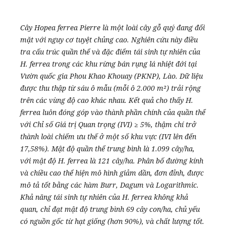
Cây Hopea ferrea Pierre là một loài cây gỗ quý đang đối
mặt với nguy cơ tuyệt chủng cao. Nghiên cứu này điều
tra cấu trúc quần thể và đặc điểm tái sinh tự nhiên của
H. ferrea trong các khu rừng bán rụng lá nhiệt đới tại
Vườn quốc gia Phou Khao Khouay (PKNP), Lào. Dữ liệu
được thu thập từ sáu ô mẫu (mỗi ô 2.000 m²) trải rộng
trên các vùng độ cao khác nhau. Kết quả cho thấy H.
ferrea luôn đóng góp vào thành phần chính của quần thể
với Chỉ số Giá trị Quan trọng (IVI) ≥ 5%, thậm chí trở
thành loài chiếm ưu thế ở một số khu vực (IVI lên đến
17,58%). Mật độ quần thể trung bình là 1.099 cây/ha,
với mật độ H. ferrea là 121 cây/ha. Phân bố đường kính
và chiều cao thể hiện mô hình giảm dần, đơn đỉnh, được
mô tả tốt bằng các hàm Burr, Dagum và Logarithmic.
Khả năng tái sinh tự nhiên của H. ferrea không khả
quan, chỉ đạt mật độ trung bình 69 cây con/ha, chủ yếu
có nguồn gốc từ hạt giống (hơn 90%), và chất lượng tốt.