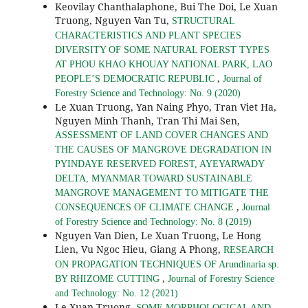
Keovilay Chanthalaphone, Bui The Doi, Le Xuan
Truong, Nguyen Van Tu,
STRUCTURAL
CHARACTERISTICS AND PLANT SPECIES
DIVERSITY OF SOME NATURAL FOERST TYPES
AT PHOU KHAO KHOUAY NATIONAL PARK, LAO
,
PEOPLE’S DEMOCRATIC REPUBLIC
Journal of
Forestry Science and Technology: No. 9 (2020)
Le Xuan Truong, Yan Naing Phyo, Tran Viet Ha,
Nguyen Minh Thanh, Tran Thi Mai Sen,
ASSESSMENT OF LAND COVER CHANGES AND
THE CAUSES OF MANGROVE DEGRADATION IN
PYINDAYE RESERVED FOREST, AYEYARWADY
DELTA, MYANMAR TOWARD SUSTAINABLE
MANGROVE MANAGEMENT TO MITIGATE THE
,
CONSEQUENCES OF CLIMATE CHANGE
Journal
of Forestry Science and Technology: No. 8 (2019)
Nguyen Van Dien, Le Xuan Truong, Le Hong
Lien, Vu Ngoc Hieu, Giang A Phong,
RESEARCH
ON PROPAGATION TECHNIQUES OF Arundinaria sp.
,
BY RHIZOME CUTTING
Journal of Forestry Science
and Technology: No. 12 (2021)
Le Xuan Truong,
SOME MORPHOLOGICAL AND