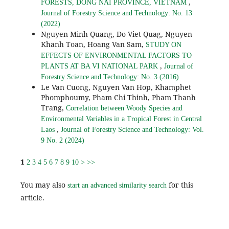
,
FORESTS, DONG NAI PROVINCE, VIETNAM
Journal of Forestry Science and Technology: No. 13
(2022)
Nguyen Minh Quang, Do Viet Quag, Nguyen
Khanh Toan, Hoang Van Sam,
STUDY ON
EFFECTS OF ENVIRONMENTAL FACTORS TO
,
PLANTS AT BA VI NATIONAL PARK
Journal of
Forestry Science and Technology: No. 3 (2016)
Le Van Cuong, Nguyen Van Hop, Khamphet
Phomphoumy, Pham Chi Thinh, Pham Thanh
Trang,
Correlation between Woody Species and
Environmental Variables in a Tropical Forest in Central
,
Laos
Journal of Forestry Science and Technology: Vol.
9 No. 2 (2024)
1
2
3
4
5
6
7
8
9
10
>
>>
You may also
for this
start an advanced similarity search
article.