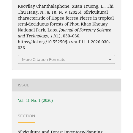
Keovilay Chanthalaphone, Xuan Truong, L., Thi
Thu Hang, N., & Tu, N. V. (2026). Silvicultural
characteristic of Hopea ferrea Pierre in tropical
semi-deciduous forests of Phou Khao Khouay
National Park, Laos.
Journal of Forestry Science
and Technology
,
11
(1), 030–036.
https://doi.org/10.55250/Jo.vnuf.11.1.2026.030-
036
More Citation Formats
ISSUE
Vol. 11 No. 1 (2026)
SECTION
Silviculture and Forest Inventory-Planning