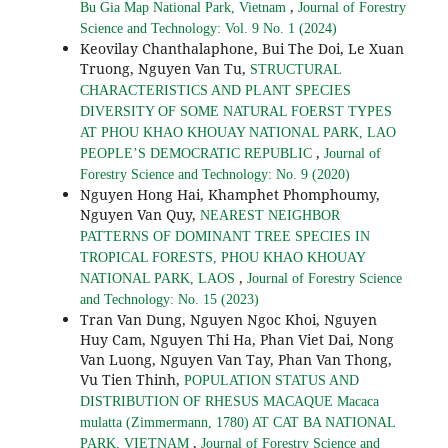
,
Bu Gia Map National Park, Vietnam
Journal of Forestry
Science and Technology: Vol. 9 No. 1 (2024)
Keovilay Chanthalaphone, Bui The Doi, Le Xuan
Truong, Nguyen Van Tu,
STRUCTURAL
CHARACTERISTICS AND PLANT SPECIES
DIVERSITY OF SOME NATURAL FOERST TYPES
AT PHOU KHAO KHOUAY NATIONAL PARK, LAO
,
PEOPLE’S DEMOCRATIC REPUBLIC
Journal of
Forestry Science and Technology: No. 9 (2020)
Nguyen Hong Hai, Khamphet Phomphoumy,
Nguyen Van Quy,
NEAREST NEIGHBOR
PATTERNS OF DOMINANT TREE SPECIES IN
TROPICAL FORESTS, PHOU KHAO KHOUAY
,
NATIONAL PARK, LAOS
Journal of Forestry Science
and Technology: No. 15 (2023)
Tran Van Dung, Nguyen Ngoc Khoi, Nguyen
Huy Cam, Nguyen Thi Ha, Phan Viet Dai, Nong
Van Luong, Nguyen Van Tay, Phan Van Thong,
Vu Tien Thinh,
POPULATION STATUS AND
DISTRIBUTION OF RHESUS MACAQUE Macaca
mulatta (Zimmermann, 1780) AT CAT BA NATIONAL
,
PARK, VIETNAM
Journal of Forestry Science and