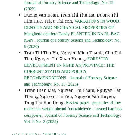
Journal of Forestry Science and Technology: No. 13
(2022)
Duong Van Doan, Tran Thi Thu Ha, Duong Thi
Kim Hue, Trieu Thi Yen,
VARIATIONS IN WOOD
DENSITY AND MECHANICAL PROPERTIES OF
Manglietia conifera Dandy PLANTED IN NA RI, BAC
,
KAN
Journal of Forestry Science and Technology: No.
9 (2020)
Tran Thi Thu Ha, Nguyen Minh Thanh, Chu Thi
Thu, Nguyen Thi Xuan Huong,
FORESTRY
DEVELOPMENT IN NGHE AN PROVINCE: THE
CURRENT STATUS AND POLICY
,
RECOMMENDATIONS
Journal of Forestry Science
and Technology: No. 15 (2023)
Trinh Hien Mai, Nguyen Thi Tham, Nguyen Tat
Thang, Nguyen Thi Yen, Nguyen Van Huyen,
Tang Thi Kim Hong,
Review paper: properties of low
molecular weight phenol formaldehyde – treated bamboo
,
composite
Journal of Forestry Science and Technology:
Vol. 8 No. 2 (2023)
6
<<
<
1
2
3
4
5
7
8
9
10
>
>>