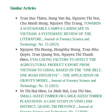
Similar Articles
Tran Duc Thien, Dang Van Ha, Nguyen Thi Yen,
Chu Manh Hung, Nguyen Thu Trang,
TOWARDS
A SUSTAINABLE CAMPUS LANDSCAPE IN
VIETNAM: A SYSTEMATIC REVIEW OF THE
,
LITERATURE
Journal of Forestry Science and
Technology: No. 15 (2023)
Nguyen Thi Huong, HongShu Wang, Tran Nho
Quyet, Tran Quang Yen, Nguyen Thi Thanh
Hien,
EVALUATING FACTORS TO AFFECT THE
AGRICULTURAL PRODUCT EXPORT FROM
VIETNAM TO CHINA, BASED ON THE “ONE BELT,
ONE ROAD INITIATIVE” – THE APPLICATION OF
,
GRAVITY MODEL
Journal of Forestry Science and
Technology: No. 11 (2021)
Vo Thi Hai Hien, Le Dinh Hai, Luu Thi Van,
SMALL-SIZED TIMBER OR LARGE-SIZED TIMBER
PLANTATION: A CASE STUDY IN VINH LINH
,
DISTRICT, QUANG TRI PROVINCE
Journal of
Forestry Science and Technology: No. 7 (2019)