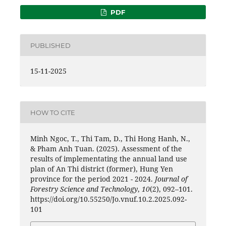
PDF
PUBLISHED
15-11-2025
HOW TO CITE
Minh Ngoc, T., Thi Tam, D., Thi Hong Hanh, N.,
& Pham Anh Tuan. (2025). Assessment of the
results of implementating the annual land use
plan of An Thi district (former), Hung Yen
province for the period 2021 - 2024.
Journal of
Forestry Science and Technology
,
10
(2), 092–101.
https://doi.org/10.55250/Jo.vnuf.10.2.2025.092-
101