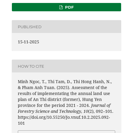
PDF
PUBLISHED
15-11-2025
HOW TO CITE
Minh Ngoc, T., Thi Tam, D., Thi Hong Hanh, N.,
& Pham Anh Tuan. (2025). Assessment of the
results of implementating the annual land use
plan of An Thi district (former), Hung Yen
province for the period 2021 - 2024.
Journal of
Forestry Science and Technology
,
10
(2), 092–101.
https://doi.org/10.55250/Jo.vnuf.10.2.2025.092-
101