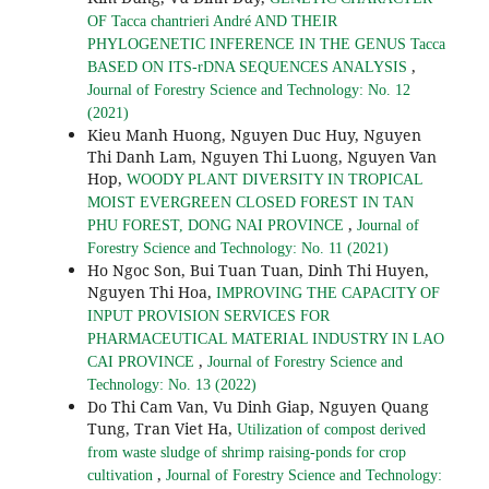
OF Tacca chantrieri André AND THEIR
PHYLOGENETIC INFERENCE IN THE GENUS Tacca
,
BASED ON ITS-rDNA SEQUENCES ANALYSIS
Journal of Forestry Science and Technology: No. 12
(2021)
Kieu Manh Huong, Nguyen Duc Huy, Nguyen
Thi Danh Lam, Nguyen Thi Luong, Nguyen Van
Hop,
WOODY PLANT DIVERSITY IN TROPICAL
MOIST EVERGREEN CLOSED FOREST IN TAN
,
PHU FOREST, DONG NAI PROVINCE
Journal of
Forestry Science and Technology: No. 11 (2021)
Ho Ngoc Son, Bui Tuan Tuan, Dinh Thi Huyen,
Nguyen Thi Hoa,
IMPROVING THE CAPACITY OF
INPUT PROVISION SERVICES FOR
PHARMACEUTICAL MATERIAL INDUSTRY IN LAO
,
CAI PROVINCE
Journal of Forestry Science and
Technology: No. 13 (2022)
Do Thi Cam Van, Vu Dinh Giap, Nguyen Quang
Tung, Tran Viet Ha,
Utilization of compost derived
from waste sludge of shrimp raising-ponds for crop
,
cultivation
Journal of Forestry Science and Technology: