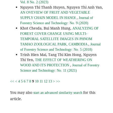
Vol. 8 No. 2 (2023)
Nguyen Thi Thanh Huyen, Nguyen Thi Anh Van,
AN OVEVIEW OF FRUIT AND VEGETABLE
,
SUPPLY CHAIN MODEL IN HANOI
Journal of
Forestry Science and Technology: No. 9 (2020)
Khot Chesda, Bui Manh Hung,
ANALYZING OF
FOREST COVER CHANGE USING MULTI-
TEMPORAL SATELLITE IMAGES IN PHNOM
,
TAMAO ZOOLOGICAL PARK, CAMBODIA
Journal
of Forestry Science and Technology: No. 5 (2018)
Trinh Hien Mai, Tang Thi Kim Hong, Nguyen
Thi Yen,
THE EFFECT OF WEATHERING ON
,
WOOD AND ITS PROTECTION
Journal of Forestry
Science and Technology: No. 11 (2021)
9
<<
<
4
5
6
7
8
10
11
12
13
>
>>
You may also
for this
start an advanced similarity search
article.