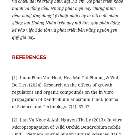
và chiều dài rễ trung bình đạt 3,1 cm. Rễ phát triển khỏe
mạnh và đồng đều. Những phát hiện này chứng minh
tiềm năng ứng dụng kỹ thuật nuôi cấy in vitro để nhân
giống lan Hoàng Nhân trên quy mô lớn, góp phần đáng
kể vào việc bảo tồn và phát triển bền vững nguồn gen
quý giá này.
REFERENCES
[1]. Luan Phan Van Hoai, Hoa Mai Thi Phuong & Vinh
Do Tien (2024). Research on the effects of growth
regulators and organic compounds on the in vitro
propagation of Dendrobium anosmum Lindl. Journal
of Science and Technology. 7(4): 37-42
[2]. Lan Vu Ngoc & Anh Nguyen Thi Ly (2013). In vitro
Micropropagation of Wild Orchid Dendrobium nobile
Lindl . Vietnam Journal of Agricultural Sciences. 11(7):