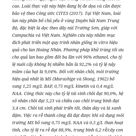
cao. Loài thực vật này hiện đang bị đe dọa và cần được
bảo vệ theo Công ước CITES (2017). Tại Việt Nam, loài
lan này phân bố chủ yếu ở vùng Duyên hải Nam Trung
Bộ, đặc biệt là dọc theo dãy núi Trường Sơn, giáp với
Campuchia và Việt Nam. Nghiên cứu này nhằm mục
đích phát triển một quy trình nhân giống in vitro hiệu
quả cho lan Hoàng Nhân. Phương pháp khử trùng tối ưu
cho quả lan bao gồm đốt ba lần với 96% ethanol, cho tỷ
lệ nuôi cấy không bị nhiễm bẩn là 92,2% và tỷ lệ nảy
mầm của hạt là 9,04%. Đối với nhân chồi, môi trường
hiệu quả nhất là MS (Murashige và Skoog, 1962) bổ
sung 1,25 mg/L BAP, 0,75 mg/L kinetin và 0,4 mg/L
NAA. Công thức này cho tỷ lệ tái sinh chồi đạt 90,0%, hệ
số nhân chồi đạt 5,23 và chiều cao chồi trung bình đạt
3,4 cm. Chồi tái sinh phát triển tốt, thân dày và lá xanh
đậm. Việc ra rễ thành công đã đạt được khi sử dụng môi
trường MS bổ sung 0,75 mg/L NAA và 0,5 g/L than hoạt
tính, cho tỷ lệ ra rễ đạt 88,9%, trung bình 6,2 rễ/cây con