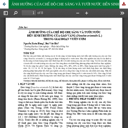
ẢNH HƯỞNG CỦA CHẾ ĐỘ CHE SÁNG VÀ TƯỚI NƯỚC ĐẾN SINH TRƯỞNG CỦA GÁO VÀNG (Nauclea orientalis L.) TRONG GIAI ĐOẠN VƯỜN ƯƠM