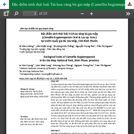
Đặc điểm sinh thái loài Trà hoa vàng bù gia mập (Camellia bugiamapensis Orel & Luu sp. Nov.) tại Vườn Quốc gia Bù Gia Mập, tỉnh Bình Phước