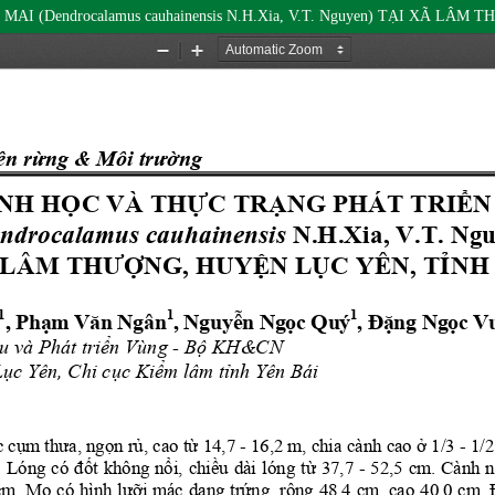
(Dendrocalamus cauhainensis N.H.Xia, V.T. Nguyen) TẠI XÃ LÂM