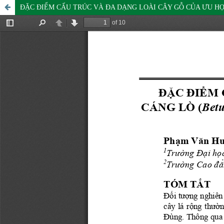
ĐẶC ĐIỂM CẤU TRÚC VÀ ĐA DẠNG LOÀI CÂY GỖ CỦA ƯU HỢP 