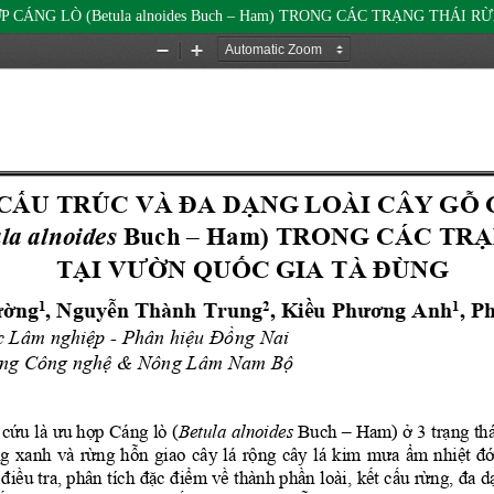
CÁNG LÒ (Betula alnoides Buch – Ham) TRONG CÁC TRẠNG THÁI 