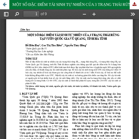
MỘT SỐ ĐẶC ĐIỂM TÁI SINH TỰ NHIÊN CỦA 3 TRẠNG THÁI RỪNG TẠI VƯỜN QUỐC GIA VŨ QUANG, TỈNH HÀ TĨNH