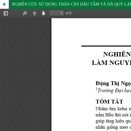
NGHIÊN CỨU SỬ DỤNG THÂN CÂY DÂU TẰM VÀ DÃ QUỲ LÀM N