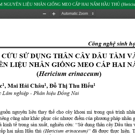
GUYÊN LIỆU NHÂN GIỐNG MEO CẤP HAI NẤM HẦU THỦ (Hericium 