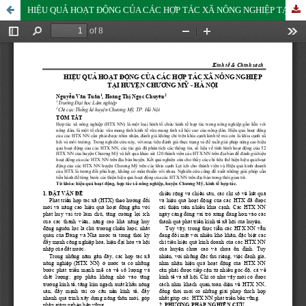
HIỆU QUẢ HOẠT ĐỘNG CỦA CÁC HỢP TÁC XÃ NÔNG NGHIỆP TẠI HUYỆN CHƯƠNG MỸ - HÀ NỘI