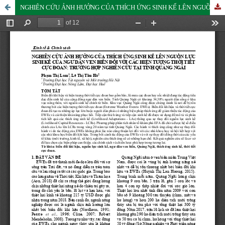
NGHIÊN CỨU ẢNH HƯỞNG CỦA THÍCH ỨNG SINH KẾ LÊN NGUỒN LỰC SINH KẾ CỦA NGƯ DÂN VEN BIỂN ĐỐI VỚI CÁC HIỆN TƯỢNG THỜI TIẾT CỰC ĐOAN: TRƯỜNG HỢP NGHIÊN CỨU TẠI TỈNH QUẢNG NGÃI