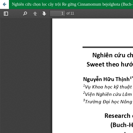
Nghiên cứu chọn lọc cây trội Re gừng Cinnamomum bejolghota (Buch-Ha