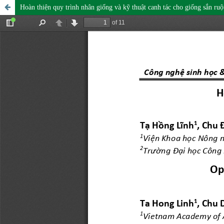
Hoàn thiện quy trình nhân giống và kỹ thuật canh tác cho giống sắn ru