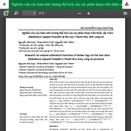
Nghiên cứu các hàm ước lượng thể tích của các phân đoạn trên thân cây Tràm (Melaleuca cajuputi Powell) tại khu vực Thạnh Hóa, tỉnh Long An