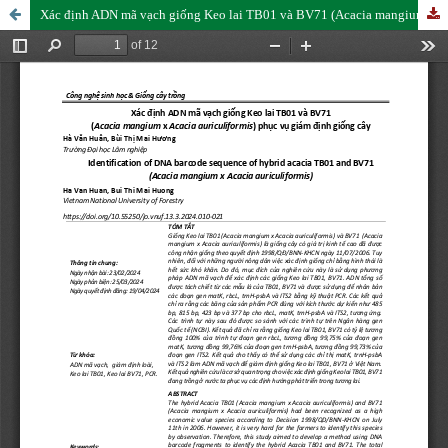
Xác định ADN mã vạch giống Keo lai TB01 và BV71 (Acacia mangium x Acacia auriculiformis) phục vụ giám định giống cây