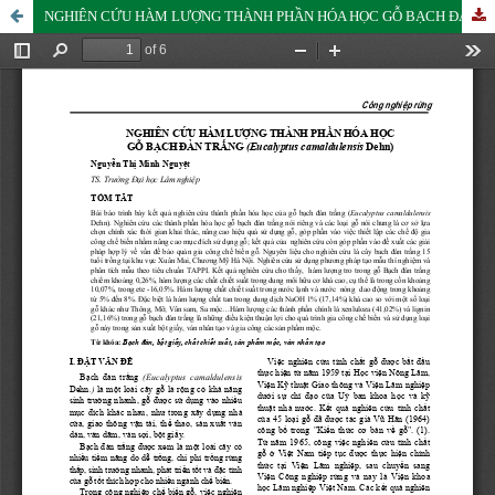
NGHIÊN CỨU HÀM LƯỢNG THÀNH PHẦN HÓA HỌC GỖ BẠCH ĐÀN TRẮNG (Eucalyptus camaldulensis Dehn)