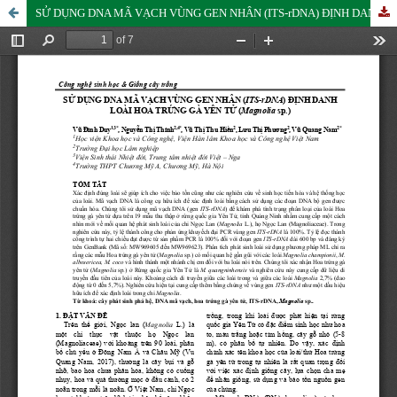
SỬ DỤNG DNA MÃ VẠCH VÙNG GEN NHÂN (ITS-rDNA) ĐỊNH DANH LOÀI HOA TRỨNG GÀ YÊN TỬ (Magnolia sp.)