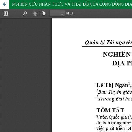
NGHIÊN CỨU NHẬN THỨC VÀ THÁI ĐỘ CỦA CỘNG ĐỒNG ĐỊA 