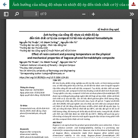
Ảnh hưởng của nồng độ nhựa và nhiệt độ ép đến tính chất cơ lý của compozit từ bã mía và phenol formaldehyde