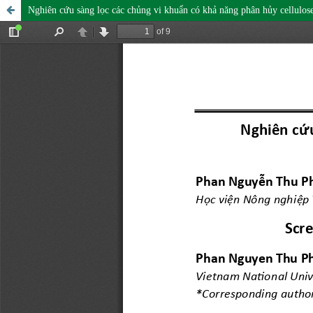
Nghiên cứu sàng lọc các chủng vi khuẩn có khả năng phân hủy cellulose