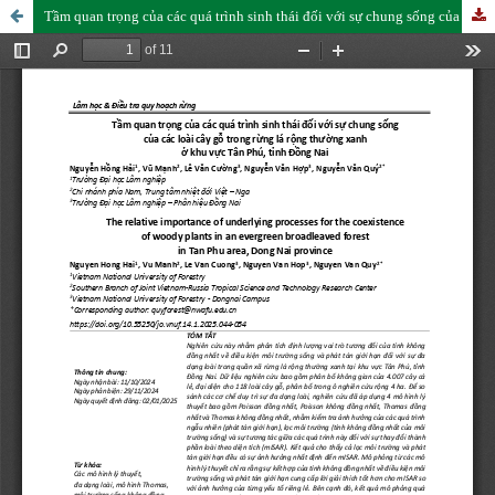
Tầm quan trọng của các quá trình sinh thái đối với sự chung sống của các loài cây gỗ trong rừng lá rộng thường xanh ở khu vực Tân Phú, tỉnh Đồng Nai