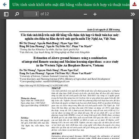
Ước tính sinh khối trên mặt đất bằng viễn thám tích hợp và thuật toán học máy: nghiên cứu điểm tại Khu dự trữ sinh quyển miền Tây Nghệ An, Việt Nam