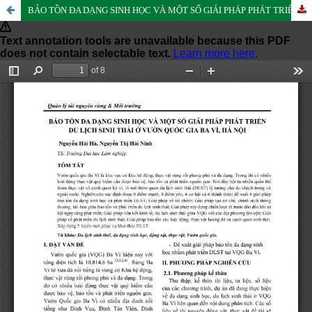
BẢO TỒN ĐA DẠNG SINH HỌC VÀ MỘT SỐ GIẢI PHÁP PHÁT TRIỂN DU LỊCH SINH THÁI Ở VƯỜN QUỐC GIA BA VÌ, HÀ NỘI