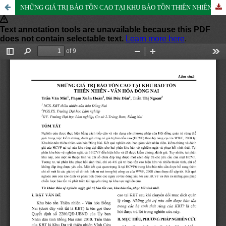
NHỮNG GIÁ TRỊ BẢO TỒN CAO TẠI KHU BẢO TỒN THIÊN NHIÊN - VĂN HÓA ĐỒNG NAI