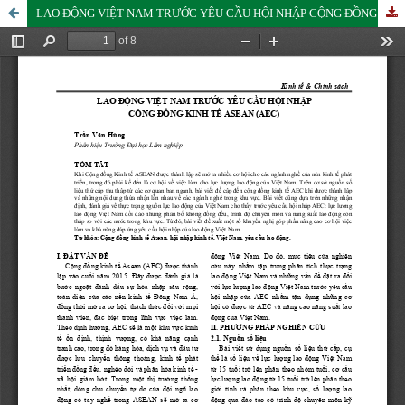
LAO ĐỘNG VIỆT NAM TRƯỚC YÊU CẦU HỘI NHẬP CỘNG ĐỒNG KINH TẾ ASEAN (AEC)