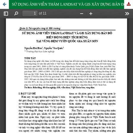
SỬ DỤNG ẢNH VIỄN THÁM LANDSAT VÀ GIS XÂY DỰNG BẢN ĐỒ BIẾN ĐỘNG DIỆN TÍCH RỪNG TẠI VÙNG ĐỆM VƯỜN QUỐC GIA XUÂN SƠN