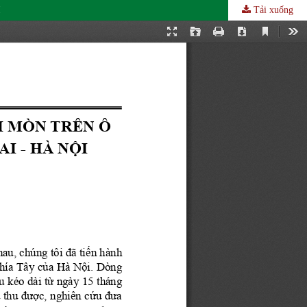
I
Tải xuống