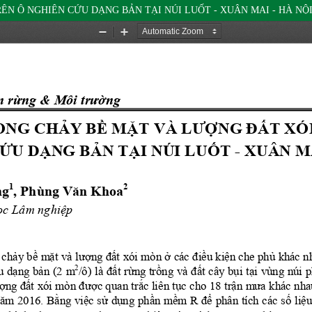
N Ô NGHIÊN CỨU DẠNG BẢN TẠI NÚI LUỐT - XUÂN MAI - HÀ NỘ