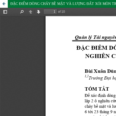
ĐẶC ĐIỂM DÒNG CHẢY BỀ MẶT VÀ LƯỢNG ĐẤT XÓI MÒN TRÊ