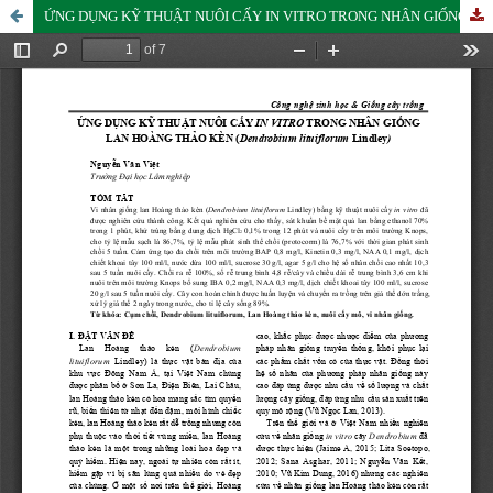
ỨNG DỤNG KỸ THUẬT NUÔI CẤY IN VITRO TRONG NHÂN GIỐNG LAN HOÀNG THẢO KÈN (Dendrobium lituiflorum Lindley)